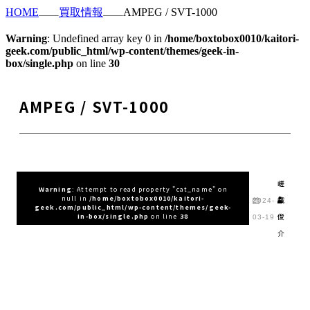
HOME
買取情報
AMPEG / SVT-1000
Warning
: Undefined array key 0 in
/home/boxtobox0010/kaitori-
geek.com/public_html/wp-content/themes/geek-in-
box/single.php
on line
30
AMPEG / SVT-1000
嵯
Warning
: Attempt to read property "cat_name" on
null in
/home/boxtobox0010/kaitori-
峨
2024-
geek.com/public_html/wp-content/themes/geek-
俊
in-box/single.php
on line
38
03-19
介