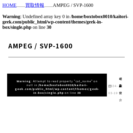
HOME
買取情報
AMPEG / SVP-1600
Warning
: Undefined array key 0 in
/home/boxtobox0010/kaitori-
geek.com/public_html/wp-content/themes/geek-in-
box/single.php
on line
30
AMPEG / SVP-1600
嵯
Warning
: Attempt to read property "cat_name" on
null in
/home/boxtobox0010/kaitori-
峨
2024-
geek.com/public_html/wp-content/themes/geek-
俊
in-box/single.php
on line
38
03-19
介