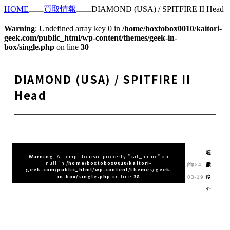
HOME
買取情報
DIAMOND (USA) / SPITFIRE II Head
Warning
: Undefined array key 0 in
/home/boxtobox0010/kaitori-
geek.com/public_html/wp-content/themes/geek-in-
box/single.php
on line
30
DIAMOND (USA) / SPITFIRE II
Head
嵯
Warning
: Attempt to read property "cat_name" on
null in
/home/boxtobox0010/kaitori-
峨
2024-
geek.com/public_html/wp-content/themes/geek-
俊
in-box/single.php
on line
38
03-19
介