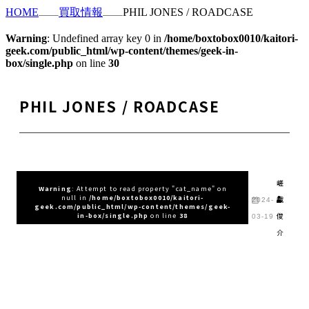
HOME
買取情報
PHIL JONES / ROADCASE
Warning
: Undefined array key 0 in
/home/boxtobox0010/kaitori-
geek.com/public_html/wp-content/themes/geek-in-
box/single.php
on line
30
PHIL JONES / ROADCASE
嵯
Warning
: Attempt to read property "cat_name" on
null in
/home/boxtobox0010/kaitori-
峨
2024-
geek.com/public_html/wp-content/themes/geek-
俊
in-box/single.php
on line
38
03-19
介