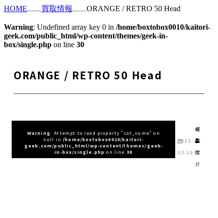
HOME
買取情報
ORANGE / RETRO 50 Head
Warning
: Undefined array key 0 in
/home/boxtobox0010/kaitori-
geek.com/public_html/wp-content/themes/geek-in-
box/single.php
on line
30
ORANGE / RETRO 50 Head
嵯
Warning
: Attempt to read property "cat_name" on
null in
/home/boxtobox0010/kaitori-
峨
2024-
geek.com/public_html/wp-content/themes/geek-
俊
in-box/single.php
on line
38
03-19
介