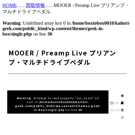
HOME
買取情報
MOOER / Preamp Live プリアンプ・
マルチドライブペダル
Warning
: Undefined array key 0 in
/home/boxtobox0010/kaitori-
geek.com/public_html/wp-content/themes/geek-in-
box/single.php
on line
30
MOOER / Preamp Live プリアン
プ・マルチドライブペダル
嵯
Warning
: Attempt to read property "cat_name" on
null in
/home/boxtobox0010/kaitori-
峨
2024-
geek.com/public_html/wp-content/themes/geek-
俊
in-box/single.php
on line
38
03-19
介