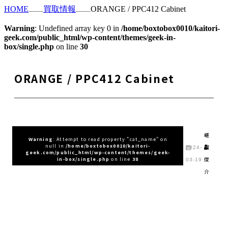
HOME
買取情報
ORANGE / PPC412 Cabinet
Warning
: Undefined array key 0 in
/home/boxtobox0010/kaitori-
geek.com/public_html/wp-content/themes/geek-in-
box/single.php
on line
30
ORANGE / PPC412 Cabinet
嵯
Warning
: Attempt to read property "cat_name" on
null in
/home/boxtobox0010/kaitori-
峨
2024-
geek.com/public_html/wp-content/themes/geek-
俊
in-box/single.php
on line
38
03-19
介