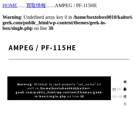
HOME
買取情報
AMPEG / PF-115HE
Warning
: Undefined array key 0 in
/home/boxtobox0010/kaitori-
geek.com/public_html/wp-content/themes/geek-in-
box/single.php
on line
30
AMPEG / PF-115HE
嵯
Warning
: Attempt to read property "cat_name" on
null in
/home/boxtobox0010/kaitori-
峨
2024-
geek.com/public_html/wp-content/themes/geek-
俊
in-box/single.php
on line
38
03-19
介