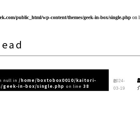
ek.com/public_html/wp-content/themes/geek-in-box/single.php
on 
Head
 null in
/home/boxtobox0010/kaitori-
2024-
/geek-in-box/single.php
on line
38
03-19