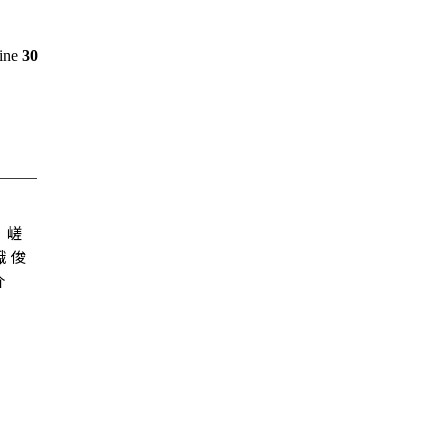
line
30
嵯
峨 俊
介