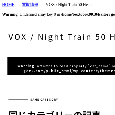
HOME
買取情報
VOX / Night Train 50 Head
Warning
: Undefined array key 0 in
/home/boxtobox0010/kaitori-ge
VOX / Night Train 50 
Warning
: Attempt to read property "cat_name" on
geek.com/public_html/wp-content/themes
SAME CATEGORY
同じカテゴリーの記事