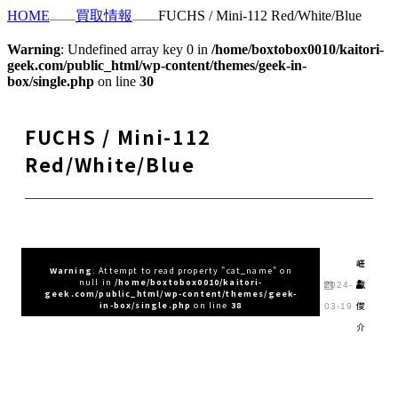
HOME
買取情報
FUCHS / Mini-112 Red/White/Blue
Warning
: Undefined array key 0 in
/home/boxtobox0010/kaitori-
geek.com/public_html/wp-content/themes/geek-in-
box/single.php
on line
30
FUCHS / Mini-112
Red/White/Blue
嵯
Warning
: Attempt to read property "cat_name" on
null in
/home/boxtobox0010/kaitori-
峨
2024-
geek.com/public_html/wp-content/themes/geek-
俊
in-box/single.php
on line
38
03-19
介