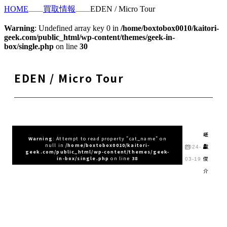
HOME
買取情報
EDEN / Micro Tour
Warning
: Undefined array key 0 in
/home/boxtobox0010/kaitori-
geek.com/public_html/wp-content/themes/geek-in-
box/single.php
on line
30
EDEN / Micro Tour
嵯
Warning
: Attempt to read property "cat_name" on
null in
/home/boxtobox0010/kaitori-
峨
2024-
geek.com/public_html/wp-content/themes/geek-
俊
in-box/single.php
on line
38
03-19
介