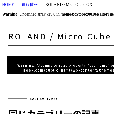
HOME
買取情報
ROLAND / Micro Cube GX
Warning
: Undefined array key 0 in
/home/boxtobox0010/kaitori-ge
ROLAND / Micro Cube
Warning
: Attempt to read property "cat_name" on
geek.com/public_html/wp-content/themes
SAME CATEGORY
同じカテゴリーの記事