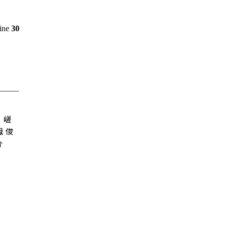
line
30
嵯
峨 俊
介