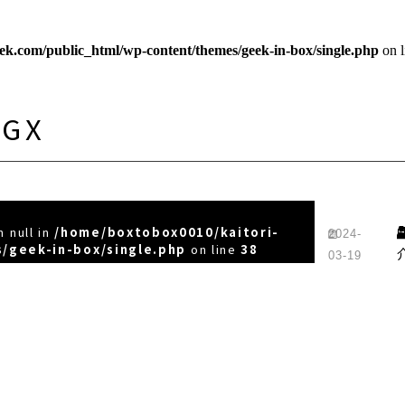
ek.com/public_html/wp-content/themes/geek-in-box/single.php
on 
 GX
 null in
/home/boxtobox0010/kaitori-
2024-
/geek-in-box/single.php
on line
38
03-19