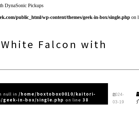
h DynaSonic Pickups
ek.com/public_html/wp-content/themes/geek-in-box/single.php
on 
White Falcon with
 null in
/home/boxtobox0010/kaitori-
2024-
/geek-in-box/single.php
on line
38
03-19