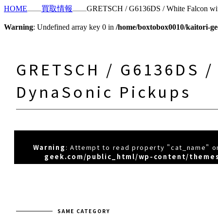
HOME
買取情報
GRETSCH / G6136DS / White Falcon wit
Warning
: Undefined array key 0 in
/home/boxtobox0010/kaitori-ge
GRETSCH / G6136DS / 
DynaSonic Pickups
Warning
: Attempt to read property "cat_name" on
geek.com/public_html/wp-content/themes
SAME CATEGORY