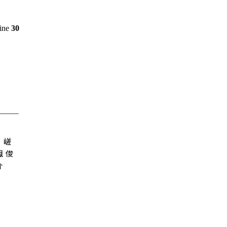
line
30
嵯
峨 俊
介