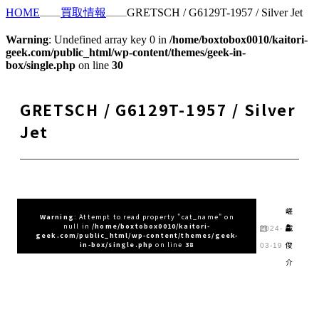
HOME
買取情報
GRETSCH / G6129T-1957 / Silver Jet
Warning
: Undefined array key 0 in
/home/boxtobox0010/kaitori-
geek.com/public_html/wp-content/themes/geek-in-
box/single.php
on line
30
GRETSCH / G6129T-1957 / Silver
Jet
嵯
Warning
: Attempt to read property "cat_name" on
null in
/home/boxtobox0010/kaitori-
峨
2024-
geek.com/public_html/wp-content/themes/geek-
俊
in-box/single.php
on line
38
03-19
介