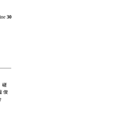
line
30
嵯
峨 俊
介