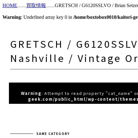
HOME
買取情報
GRETSCH / G6120SSLVO / Brian Setzer N
Warning
: Undefined array key 0 in
/home/boxtobox0010/kaitori-ge
GRETSCH / G6120SSLVO
Nashville / Vintage 
Warning
: Attempt to read property "cat_name" on
geek.com/public_html/wp-content/themes
SAME CATEGORY