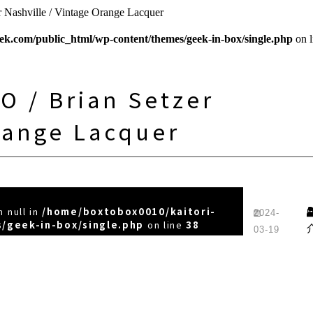
ashville / Vintage Orange Lacquer
ek.com/public_html/wp-content/themes/geek-in-box/single.php
on 
 / Brian Setzer
Orange Lacquer
 null in
/home/boxtobox0010/kaitori-
2024-
/geek-in-box/single.php
on line
38
03-19