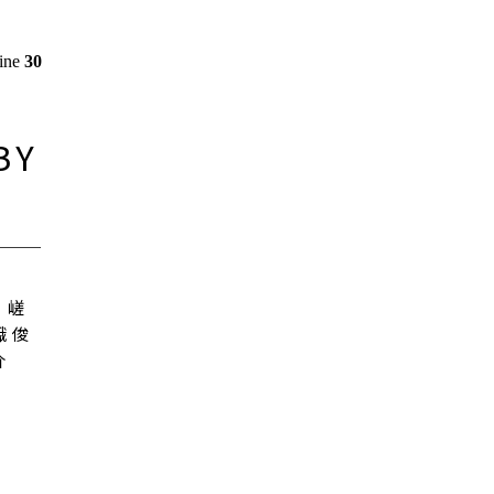
line
30
BY
嵯
峨 俊
介