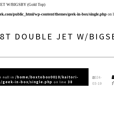
T W/BIGSBY (Gold Top)
ek.com/public_html/wp-content/themes/geek-in-box/single.php
on 
48T DOUBLE JET W/BIGS
 null in
/home/boxtobox0010/kaitori-
2024-
/geek-in-box/single.php
on line
38
03-19