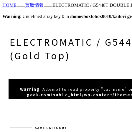
HOME
買取情報
ELECTROMATIC / G5448T DOUBLE JE
Warning
: Undefined array key 0 in
/home/boxtobox0010/kaitori-ge
ELECTROMATIC / G54
(Gold Top)
Warning
: Attempt to read property "cat_name" on
geek.com/public_html/wp-content/themes
SAME CATEGORY