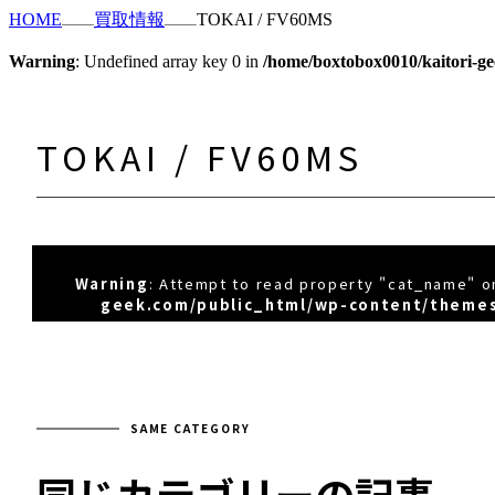
HOME
買取情報
TOKAI / FV60MS
Warning
: Undefined array key 0 in
/home/boxtobox0010/kaitori-ge
TOKAI / FV60MS
Warning
: Attempt to read property "cat_name" on
geek.com/public_html/wp-content/themes
SAME CATEGORY
同じカテゴリーの記事