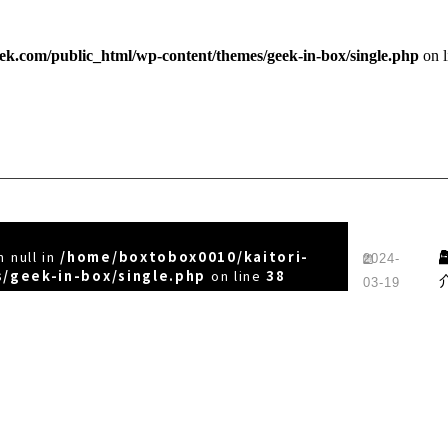
ek.com/public_html/wp-content/themes/geek-in-box/single.php
on 
 null in
/home/boxtobox0010/kaitori-
2024-
/geek-in-box/single.php
on line
38
03-19