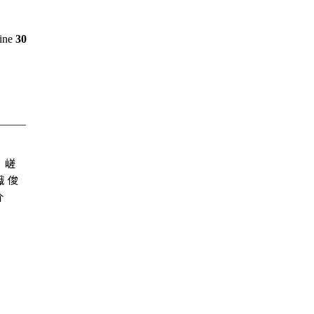
line
30
嵯
峨 俊
介