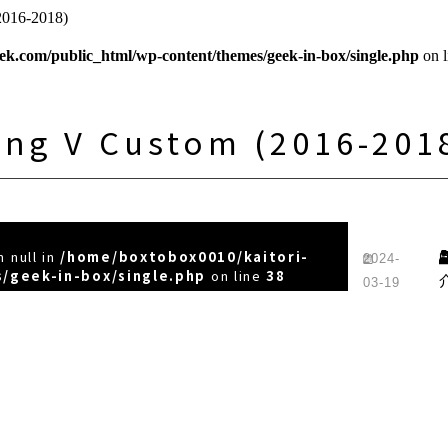
016-2018)
ek.com/public_html/wp-content/themes/geek-in-box/single.php
on 
ng V Custom (2016-201
 null in
/home/boxtobox0010/kaitori-
2024-
/geek-in-box/single.php
on line
38
03-19