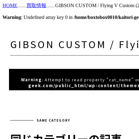
HOME
買取情報
GIBSON CUSTOM / Flying V Custom (2
Warning
: Undefined array key 0 in
/home/boxtobox0010/kaitori-ge
GIBSON CUSTOM / Flyi
Warning
: Attempt to read property "cat_name" on
geek.com/public_html/wp-content/themes
SAME CATEGORY
同じカテゴリーの記事