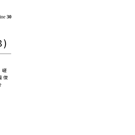
line
30
8)
嵯
峨 俊
介