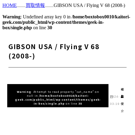
HOME
買取情報
GIBSON USA / Flying V 68 (2008-)
Warning
: Undefined array key 0 in
/home/boxtobox0010/kaitori-
geek.com/public_html/wp-content/themes/geek-in-
box/single.php
on line
30
GIBSON USA / Flying V 68
(2008-)
嵯
Warning
: Attempt to read property "cat_name" on
null in
/home/boxtobox0010/kaitori-
峨
2024-
geek.com/public_html/wp-content/themes/geek-
俊
in-box/single.php
on line
38
03-19
介