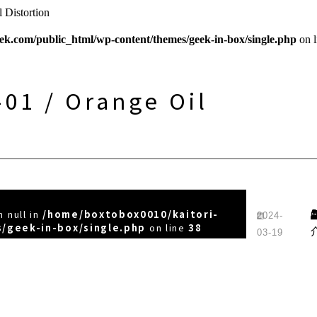
Distortion
ek.com/public_html/wp-content/themes/geek-in-box/single.php
on 
01 / Orange Oil
 null in
/home/boxtobox0010/kaitori-
2024-
/geek-in-box/single.php
on line
38
03-19