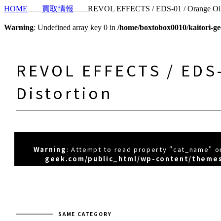
HOME
買取情報
REVOL EFFECTS / EDS-01 / Orange Oil 
Warning
: Undefined array key 0 in
/home/boxtobox0010/kaitori-ge
REVOL EFFECTS / EDS-
Distortion
Warning
: Attempt to read property "cat_name" on
geek.com/public_html/wp-content/themes
SAME CATEGORY