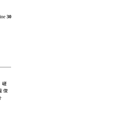
line
30
嵯
峨 俊
介