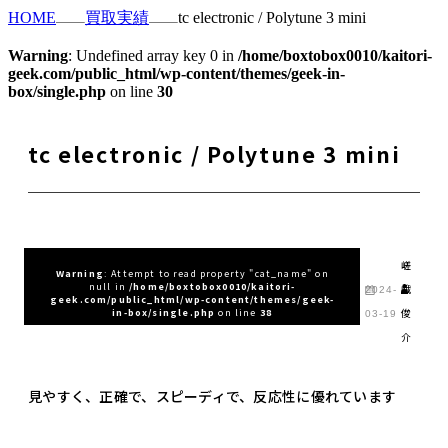
HOME
買取実績
tc electronic / Polytune 3 mini
Warning
: Undefined array key 0 in
/home/boxtobox0010/kaitori-
geek.com/public_html/wp-content/themes/geek-in-
box/single.php
on line
30
tc electronic / Polytune 3 mini
嵯
Warning
: Attempt to read property "cat_name" on
null in
/home/boxtobox0010/kaitori-
峨
2024-
geek.com/public_html/wp-content/themes/geek-
俊
in-box/single.php
on line
38
03-19
介
見やすく、正確で、スピーディで、反応性に優れています