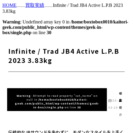
HOME
買取実績
Infinite / Trad JB4 Active L.P.B 2023
3.83kg
Warning
: Undefined array key 0 in
/home/boxtobox0010/kaitori-
geek.com/public_html/wp-content/themes/geek-in-
box/single.php
on line
30
Infinite / Trad JB4 Active L.P.B
2023 3.83kg
嵯
Warning
: Attempt to read property "cat_name" on
null in
/home/boxtobox0010/kaitori-
峨
2024-
geek.com/public_html/wp-content/themes/geek-
俊
in-box/single.php
on line
38
03-19
介
伝統的なJBサウンドを失わずに、モダンなスタイルを上手く