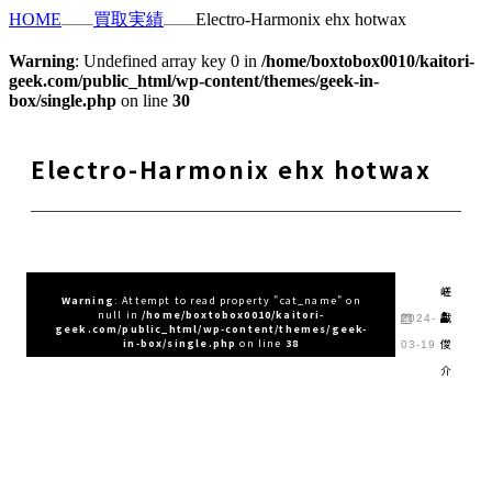
HOME
買取実績
Electro-Harmonix ehx hotwax
Warning
: Undefined array key 0 in
/home/boxtobox0010/kaitori-
geek.com/public_html/wp-content/themes/geek-in-
box/single.php
on line
30
Electro-Harmonix ehx hotwax
嵯
Warning
: Attempt to read property "cat_name" on
null in
/home/boxtobox0010/kaitori-
峨
2024-
geek.com/public_html/wp-content/themes/geek-
俊
in-box/single.php
on line
38
03-19
介