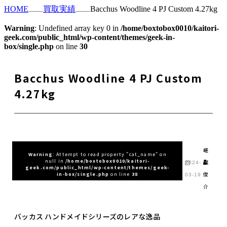
HOME
買取実績
Bacchus Woodline 4 PJ Custom 4.27kg
Warning
: Undefined array key 0 in
/home/boxtobox0010/kaitori-
geek.com/public_html/wp-content/themes/geek-in-
box/single.php
on line
30
Bacchus Woodline 4 PJ Custom
4.27kg
嵯
Warning
: Attempt to read property "cat_name" on
null in
/home/boxtobox0010/kaitori-
峨
2024-
geek.com/public_html/wp-content/themes/geek-
俊
in-box/single.php
on line
38
03-19
介
バッカス ハンドメイドシリーズのレアな逸品