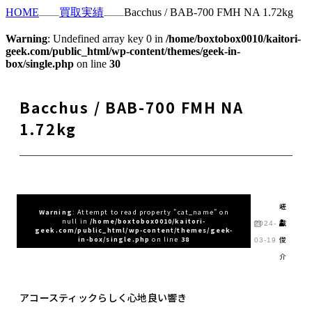
HOME
買取実績
Bacchus / BAB-700 FMH NA 1.72kg
Warning
: Undefined array key 0 in
/home/boxtobox0010/kaitori-
geek.com/public_html/wp-content/themes/geek-in-
box/single.php
on line
30
Bacchus / BAB-700 FMH NA
1.72kg
嵯
Warning
: Attempt to read property "cat_name" on
null in
/home/boxtobox0010/kaitori-
峨
2024-
geek.com/public_html/wp-content/themes/geek-
俊
in-box/single.php
on line
38
03-19
介
アコースティックらしく心地良い響き