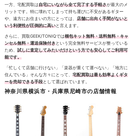
一方、宅配買取は
自宅にいながら全て完了する手軽さ
が最大のメ
リットです。特に壊れてしまって持ち運びに不安があるギター
や、遠方にお住まいの方にとっては、
店舗に出向く手間がないと
いう利便性が圧倒的に高い
と言えます。
さらに、買取GEEK/TONIQでは
梱包キット無料・送料無料・キャ
ンセル無料・運送保険付き
という完全無料サービスが整っている
ため、
試しに査定してみたいだけという方でも安心してご利用可
能です。
「忙しくて店舗に行けない」「楽器が重くて運べない」「地方に
住んでいる」そんな方々にとって、
宅配買取は最も効率よくギタ
ーを売却できる手段
として選ばれています。
神奈川県横浜市・兵庫県尼崎市の店舗情報