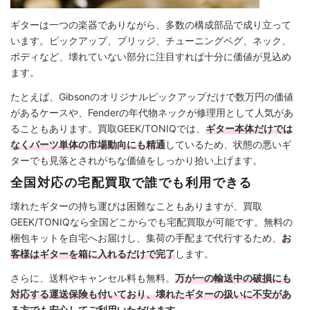
ギターは一つの楽器でありながら、多数の構成部品で成り立って
います。ピックアップ、ブリッジ、チューニングペグ、ネック、
ボディなど、壊れていない部分に注目すれば十分に価値が見込め
ます。
たとえば、Gibsonのオリジナルピックアップだけで数万円の価値
があるケースや、Fenderの年代物ネックが修理用として人気があ
ることもあります。買取GEEK/TONIQでは、
ギター本体だけでは
なくパーツ単体の市場動向にも精通
しているため、状態の悪いギ
ターでも見落とされがちな価値をしっかり拾い上げます。
全国対応の宅配買取で誰でも利用できる
壊れたギターの持ち運びは困難なこともありますが、買取
GEEK/TONIQなら全国どこからでも宅配買取が可能です。無料の
梱包キットを自宅へお届けし、集荷の手配まで代行するため、
お
客様はギターを箱に入れるだけで完了
します。
さらに、送料やキャンセル料も無料。
万が一の輸送中の破損にも
対応する運送保険も付いており、壊れたギターの扱いに不安があ
る方でも安心してご利用いただけます。