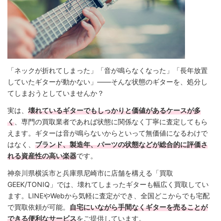
「ネックが折れてしまった」「音が鳴らなくなった」「長年放置
していたギターが動かない」——そんな状態のギターを、処分し
てしまおうとしていませんか？
実は、
壊れているギターでもしっかりと価値があるケースが多
く
、専門の買取業者であれば状態に関係なく丁寧に査定してもら
えます。ギターは音が鳴らないからといって無価値になるわけで
はなく、
ブランド、製造年、パーツの状態などが総合的に評価さ
れる資産性の高い楽器
です。
神奈川県横浜市と兵庫県尼崎市に店舗を構える「買取
GEEK/TONIQ」では、壊れてしまったギターも幅広く買取してい
ます。LINEやWebから気軽に査定ができ、全国どこからでも宅配
で買取依頼が可能。
自宅にいながら手間なくギターを売ることが
できる便利なサービス
をご提供しています。