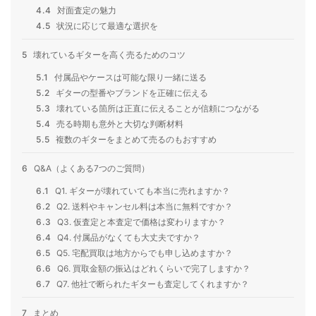
4.4
対面査定の魅力
4.5
状況に応じて最適な選択を
5
壊れているギターを高く売るためのコツ
5.1
付属品やケースは可能な限り一緒に送る
5.2
ギターの型番やブランドを正確に伝える
5.3
壊れている箇所は正直に伝えることが信頼につながる
5.4
売る時期も意外と大切な判断材料
5.5
複数のギターをまとめて売るのもおすすめ
6
Q&A（よくある7つのご質問）
6.1
Q1. ギターが壊れていても本当に売れますか？
6.2
Q2. 送料やキャンセル料は本当に無料ですか？
6.3
Q3. 仮査定と本査定で価格は変わりますか？
6.4
Q4. 付属品がなくても大丈夫ですか？
6.5
Q5. 宅配買取は地方からでも申し込めますか？
6.6
Q6. 買取金額の振込はどれくらいで完了しますか？
6.7
Q7. 他社で断られたギターも査定してくれますか？
7
まとめ