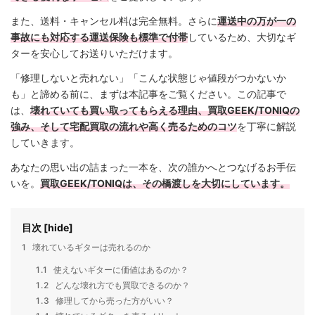
また、送料・キャンセル料は完全無料。さらに
運送中の万が一の
事故にも対応する運送保険も標準で付帯
しているため、大切なギ
ターを安心してお送りいただけます。
「修理しないと売れない」「こんな状態じゃ値段がつかないか
も」と諦める前に、まずは本記事をご覧ください。この記事で
は、
壊れていても買い取ってもらえる理由、買取GEEK/TONIQの
強み、そして宅配買取の流れや高く売るためのコツ
を丁寧に解説
していきます。
あなたの思い出の詰まった一本を、次の誰かへとつなげるお手伝
いを。
買取GEEK/TONIQは、その橋渡しを大切にしています。
目次
[
hide
]
1
壊れているギターは売れるのか
1.1
使えないギターに価値はあるのか？
1.2
どんな壊れ方でも買取できるのか？
1.3
修理してから売った方がいい？