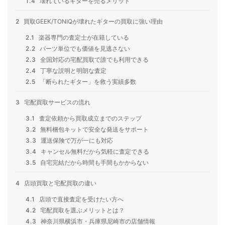
1.4
壊れているギターを売るメリット
2
買取GEEK/TONIQが壊れたギターの買取に強い理由
2.1
楽器専門の査定士が在籍している
2.2
パーツ単位でも価値を見逃さない
2.3
全国対応の宅配買取で誰でも利用できる
2.4
丁寧な説明と明朗な査定
2.5
「断られたギター」を救う実績多数
3
宅配買取サービスの流れ
3.1
査定依頼から買取成立までのステップ
3.2
無料梱包キットで安全な発送をサポート
3.3
運送保険で万が一にも対応
3.4
キャンセル無料だから気軽に査定できる
3.5
自宅完結だから時間も手間もかからない
4
店頭買取と宅配買取の違い
4.1
店頭で直接査定を受けたい方へ
4.2
宅配買取を選ぶメリットとは？
4.3
神奈川県横浜市・兵庫県尼崎市の店舗情報