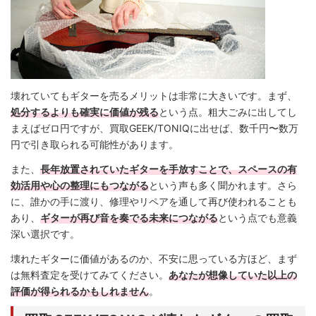
壊れていてもギターを売るメリットは非常に大きいです。まず、
処分するよりも確実に価値が残る
という点。粗大ごみに出してし
まえばゼロ円ですが、買取GEEK/TONIQに出せば、数千円〜数万
円で引き取られる可能性があります。
また、
長年放置されていたギターを手放すことで、スペースの有
効活用や心の整理にもつながる
という声も多く聞かれます。さら
に、誰かの手に渡り、修理やリペアを通して再び使われることも
あり、
ギターが再び音を奏でる未来につながる
という点でも意義
深い選択です。
壊れたギターに価値があるのか、不安に思っている方ほど、まず
は無料査定を受けてみてください。
あなたが想像していた以上の
評価が得られるかもしれません
。