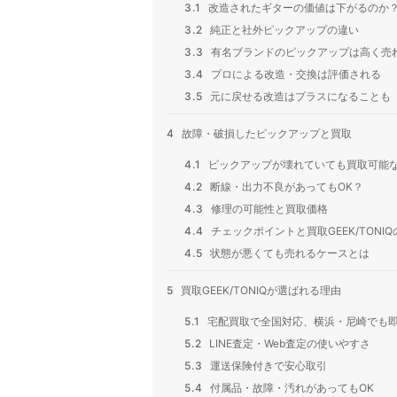
3.1
改造されたギターの価値は下がるのか
3.2
純正と社外ピックアップの違い
3.3
有名ブランドのピックアップは高く売
3.4
プロによる改造・交換は評価される
3.5
元に戻せる改造はプラスになることも
4
故障・破損したピックアップと買取
4.1
ピックアップが壊れていても買取可能
4.2
断線・出力不良があってもOK？
4.3
修理の可能性と買取価格
4.4
チェックポイントと買取GEEK/TONI
4.5
状態が悪くても売れるケースとは
5
買取GEEK/TONIQが選ばれる理由
5.1
宅配買取で全国対応、横浜・尼崎でも
5.2
LINE査定・Web査定の使いやすさ
5.3
運送保険付きで安心取引
5.4
付属品・故障・汚れがあってもOK