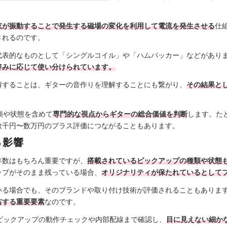
弦が振動することで発生する磁場の変化を利用して電流を発生させる
仕
されるのです。
代表的なものとして「シングルコイル」や「ハムバッカー」などがあり
好みに応じて使い分けられています。
解することは、ギターの音作りを理解することにも繋がり、
その結果と
種類や状態を含めて
専門的な視点からギターの総合価値を判断
します。た
数千円〜数万円のプラス評価につながることもあります。
る影響
年数はもちろん重要ですが、
搭載されているピックアップの種類や状態
ップがそのまま残っている場合、
オリジナリティが保たれているとして
いる場合でも、そのブランドや取り付け技術が評価されることもありま
右する重要要素
なのです。
なくピックアップの動作チェックや内部配線まで確認し、
目に見えない細か