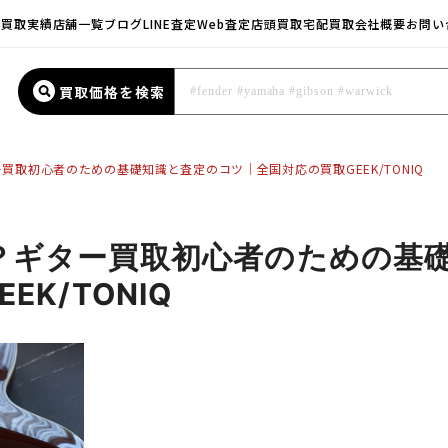
E
買取実績
店舗一覧
ブログ
LINE査定
Web査定
店頭買取
宅配買取
会社概要
お問い
買取価格を検索
買取初心者のための基礎知識と査定のコツ｜全国対応の買取GEEK/TONIQ
？ギター買取初心者のための基
K/TONIQ