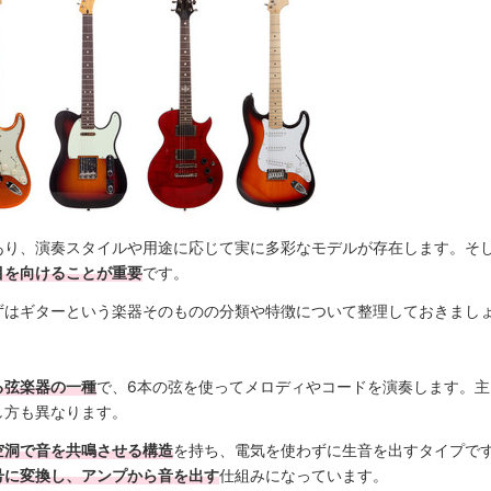
あり、演奏スタイルや用途に応じて実に多彩なモデルが存在します。そ
目を向けることが重要
です。
ずはギターという楽器そのものの分類や特徴について整理しておきまし
る弦楽器の一種
で、6本の弦を使ってメロディやコードを演奏します。
し方も異なります。
空洞で音を共鳴させる構造
を持ち、電気を使わずに生音を出すタイプで
号に変換し、アンプから音を出す
仕組みになっています。